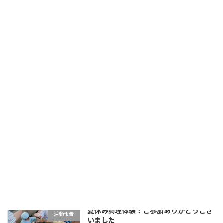
続きを読む
投
«
1
2
3
…
14
»
固
固
固
固
定
定
定
定
稿
ペ
ペ
ペ
ペ
最近の投稿
ー
ー
ー
ー
の
ジ
ジ
ジ
ジ
ペ
【残席わずか】インスタ講座①基礎
イベント
9/19（土）
新着!!
ー
2026年8月5日
ジ
送
夏休みの居場所
新着!!
り
活動報告
2026年8月5日
夏休み調理体験！ご参加ありがとうござ
活動報告
いました