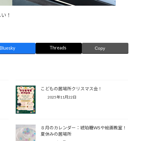
しい！
Threads
Bluesky
Copy
ロ
こどもの居場所クリスマス会！
2025年11月22日
８月のカレンダー：琥珀糖WSや絵画教室！
夏休みの居場所