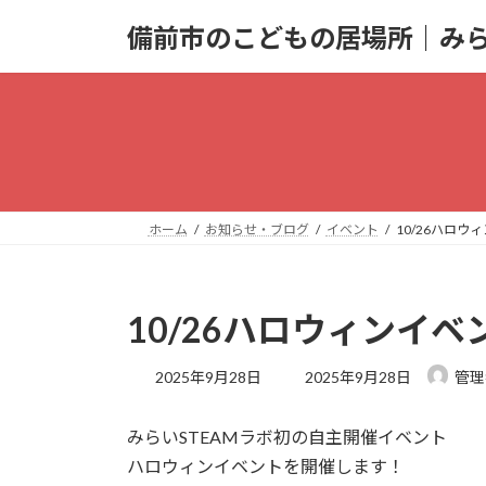
コ
ナ
備前市のこどもの居場所｜みら
ン
ビ
テ
ゲ
ン
ー
ツ
シ
へ
ョ
ス
ン
キ
に
ッ
移
ホーム
お知らせ・ブログ
イベント
10/26ハロ
プ
動
10/26ハロウィンイ
最
2025年9月28日
2025年9月28日
管理
終
更
みらいSTEAMラボ初の自主開催イベント
新
日
ハロウィンイベントを開催します！
時