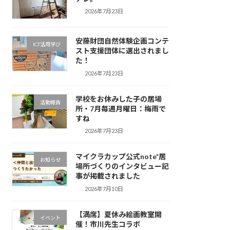
2026年7月23日
安藤財団自然体験企画コンテ
ICT活用学び
スト支援団体に選出されまし
た！
2026年7月23日
学校をお休みした子の居場
活動報告
所・7月毎週月曜日：梅雨で
すね
2026年7月23日
マイクラカップ公式note*居
お知らせ
場所づくりのインタビュー記
事が掲載されました
2026年7月10日
【満席】夏休み絵画教室開
イベント
催！市川先生コラボ