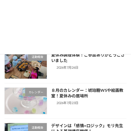
夏休みの居場所
新着!!
活動報告
2026年8月5日
夏休み調理体験！ご参加ありがとうござ
活動報告
いました
2026年7月26日
８月のカレンダー：琥珀糖WSや絵画教
カレンダー
室！夏休みの居場所
2026年7月23日
デザインは「感情×ロジック」モリ先生
活動報告