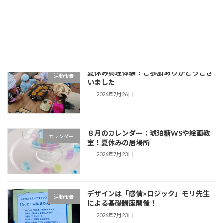
夏休みの居場所
新着!!
活動報告
2026年8月5日
夏休み調理体験！ご参加ありがとうござ
活動報告
いました
2026年7月26日
８月のカレンダー：琥珀糖WSや絵画教
カレンダー
室！夏休みの居場所
2026年7月23日
デザインは「感情×ロジック」モリ先生
活動報告
による基礎講座開催！
2026年7月23日