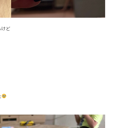
るけど
た