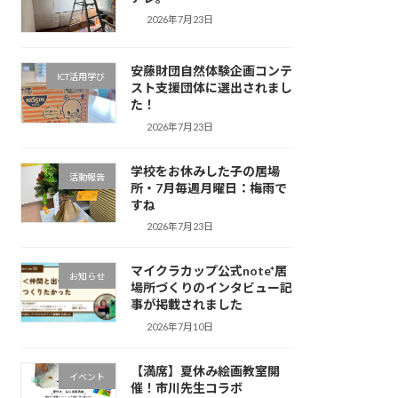
2026年7月23日
安藤財団自然体験企画コンテ
ICT活用学び
スト支援団体に選出されまし
た！
2026年7月23日
学校をお休みした子の居場
活動報告
所・7月毎週月曜日：梅雨で
すね
2026年7月23日
マイクラカップ公式note*居
お知らせ
場所づくりのインタビュー記
事が掲載されました
2026年7月10日
【満席】夏休み絵画教室開
イベント
催！市川先生コラボ