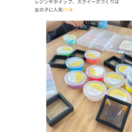
レジンやホイップ、スクイーズづくりは
:
女の子に人気