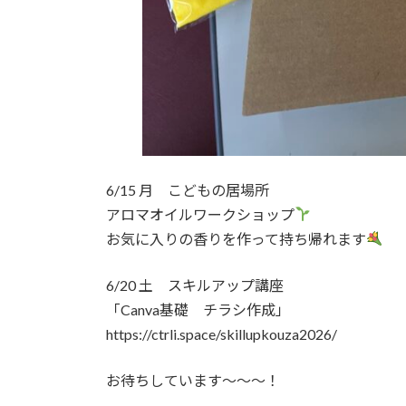
6/15 月 こどもの居場所
アロマオイルワークショップ
お気に入りの香りを作って持ち帰れます
6/20 土 スキルアップ講座
「Canva基礎 チラシ作成」
https://ctrli.space/skillupkouza2026/
お待ちしています～～～！