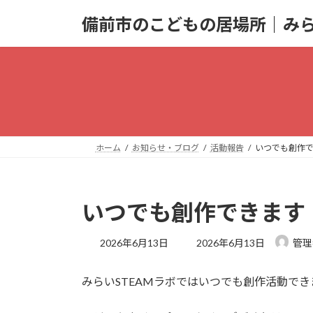
コ
ナ
備前市のこどもの居場所｜みら
ン
ビ
テ
ゲ
ン
ー
ツ
シ
へ
ョ
ス
ン
キ
に
ッ
移
ホーム
お知らせ・ブログ
活動報告
いつでも創作
プ
動
いつでも創作できます
最
2026年6月13日
2026年6月13日
管理
終
更
みらいSTEAMラボではいつでも創作活動できま
新
日
時