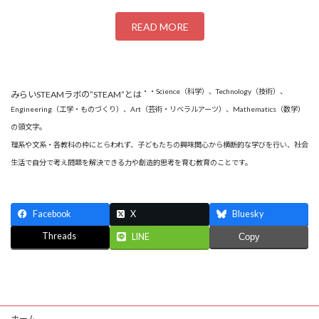
READ MORE
・・Science（科学）、Technology（技術）、
みらいSTEAMラボの”STEAM”とは
Engineering（工学・ものづくり）、Art（芸術・リベラルアーツ）、Mathematics（数学）
の頭文字。
理系や文系・各教科の枠にとらわれず、子どもたちの興味関心から横断的な学びを行い、社会
生活で自分で考え問題を解決できる力や創造的思考を育む教育のことです。
Facebook
X
Bluesky
Threads
LINE
Copy
ホーム