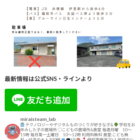
最新情報は公式SNS・ラインより
miraisteam_lab
テクノロジーやデジタルものづくりが好きな子&
学校をお
休みした子の居場所
◯こどもの居場所&食堂
毎週月曜 10〜
15時
毎月第一土曜日 10〜12時
利用料無料
食堂:こども無
料・付添の大人300円
備前市穂浪70-1
地域のシ